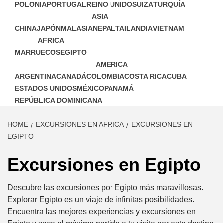
POLONIA
PORTUGAL
REINO UNIDO
SUIZA
TURQUÍA
ASIA
CHINA
JAPÓN
MALASIA
NEPAL
TAILANDIA
VIETNAM
AFRICA
MARRUECOS
EGIPTO
AMERICA
ARGENTINA
CANADÁ
COLOMBIA
COSTA RICA
CUBA
ESTADOS UNIDOS
MÉXICO
PANAMÁ
REPÚBLICA DOMINICANA
HOME
EXCURSIONES EN AFRICA
EXCURSIONES EN
EGIPTO
Excursiones en Egipto
Descubre las excursiones por Egipto más maravillosas.
Explorar Egipto es un viaje de infinitas posibilidades.
Encuentra las mejores experiencias y excursiones en