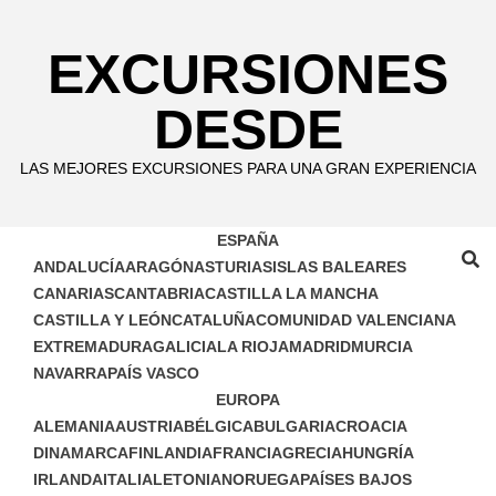
Skip
to
EXCURSIONES
content
DESDE
LAS MEJORES EXCURSIONES PARA UNA GRAN EXPERIENCIA
ESPAÑA
ANDALUCÍA
ARAGÓN
ASTURIAS
ISLAS BALEARES
CANARIAS
CANTABRIA
CASTILLA LA MANCHA
CASTILLA Y LEÓN
CATALUÑA
COMUNIDAD VALENCIANA
EXTREMADURA
GALICIA
LA RIOJA
MADRID
MURCIA
NAVARRA
PAÍS VASCO
EUROPA
ALEMANIA
AUSTRIA
BÉLGICA
BULGARIA
CROACIA
DINAMARCA
FINLANDIA
FRANCIA
GRECIA
HUNGRÍA
IRLANDA
ITALIA
LETONIA
NORUEGA
PAÍSES BAJOS