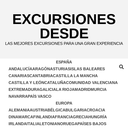
Skip
to
EXCURSIONES
content
DESDE
LAS MEJORES EXCURSIONES PARA UNA GRAN EXPERIENCIA
ESPAÑA
ANDALUCÍA
ARAGÓN
ASTURIAS
ISLAS BALEARES
CANARIAS
CANTABRIA
CASTILLA LA MANCHA
CASTILLA Y LEÓN
CATALUÑA
COMUNIDAD VALENCIANA
EXTREMADURA
GALICIA
LA RIOJA
MADRID
MURCIA
NAVARRA
PAÍS VASCO
EUROPA
ALEMANIA
AUSTRIA
BÉLGICA
BULGARIA
CROACIA
DINAMARCA
FINLANDIA
FRANCIA
GRECIA
HUNGRÍA
IRLANDA
ITALIA
LETONIA
NORUEGA
PAÍSES BAJOS