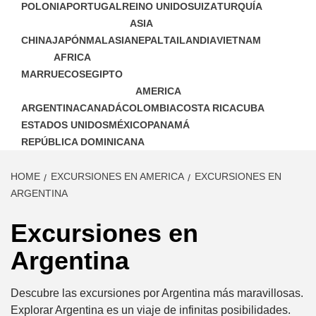
POLONIA
PORTUGAL
REINO UNIDO
SUIZA
TURQUÍA
ASIA
CHINA
JAPÓN
MALASIA
NEPAL
TAILANDIA
VIETNAM
AFRICA
MARRUECOS
EGIPTO
AMERICA
ARGENTINA
CANADÁ
COLOMBIA
COSTA RICA
CUBA
ESTADOS UNIDOS
MÉXICO
PANAMÁ
REPÚBLICA DOMINICANA
HOME
EXCURSIONES EN AMERICA
EXCURSIONES EN
ARGENTINA
Excursiones en
Argentina
Descubre las excursiones por Argentina más maravillosas.
Explorar Argentina es un viaje de infinitas posibilidades.